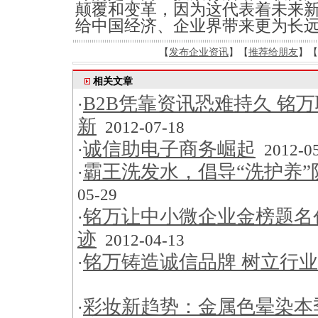
颠覆和变革，因为这代表着未来
给中国经济、企业界带来更为长
【
发布企业资讯
】【
推荐给朋友
】【
相关文章
B2B凭靠资讯恐难持久 铭
·
新
2012-07-18
诚信助电子商务崛起
·
2012-05
霸王洗发水，倡导“洗护养”
·
05-29
铭万让中小微企业金榜题名创
·
迹
2012-04-13
铭万铸造诚信品牌 树立行
·
彩妆新趋势：金属色晕染本季
·