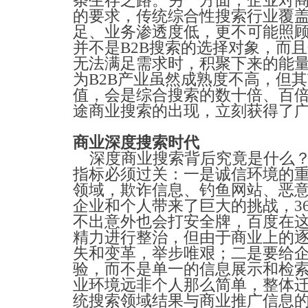
条生存之路。另一方面，企业对
的要求，传统综合性搜索行业覆
足、业务渗透度低，更不可能照
并不是B2B搜索的选择对象，而且
无法满足需求时，积聚下来的能
为B2B产业虽然成熟度不高，但
值，会是综合搜索的数十倍、百
途商业搜索的出现，立刻获得了
商业深度搜索时代
深度商业搜索背后究竟是什么？
指标必须过关：一是诚信环境的
领域，欺诈信息、钓鱼网站、恶
企业和个人带来了巨大的挑战，3
不出意外也会打安全牌，百度在
精力进行整治，但由于商业上的
失和变革，举步唯艰；二是要给
验，而不是单一的信息展示和检
业环境远非个人那么简单，整体
统搜索领域结果与商业推广信息