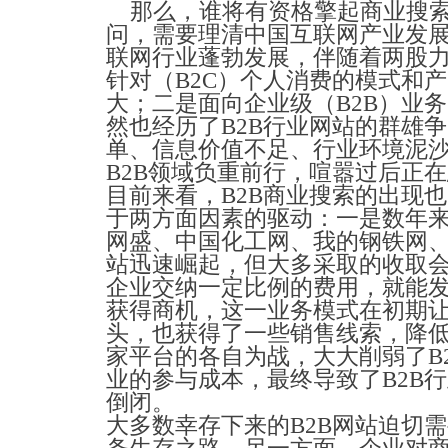
那么，谁将有资格擎起商业搜索
问，需要理清中国互联网产业发
联网行业蓬勃发展，伴随着两股
针对（B2C）个人消费的模式和
大；二是面向企业级（B2B）业
然也经历了B2B行业网站的群雄
单、信息价值不足、行业环境泥
B2B领域负重前行，喧嚣过后正
目前来看，B2B商业搜索的出现
于两方面因素的驱动：一是数年
网盛、中国化工网、我的钢铁网、
站迅速崛起，但大多采取的收取
企业交纳一定比例的费用，就能
获得商机，这一业务模式在初期
头，也获得了一些销售线索，降
家平台的各自为战，大大削弱了B
业的参与成本，最终导致了B2B
倒闭。
大多数幸存下来的B2B网站迫切