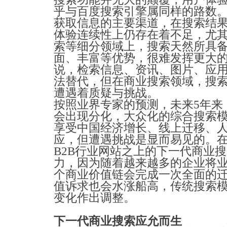
乎与百度搜索引擎属同样的路数
获取信息的主要渠道，在搜索结
体验连续性上仍存在着不足，尤
索等细分领域上，搜索天然所具
面、丰富等优势，很难发挥更大
说，检索信息、资讯、图片、应
法替代，但在商业搜索领域，搜
遭遇着质疑与挑战。
按照业界专家的预测，未来5年来
会出现分化，大众化的综合搜索
享受中国经济增长、线上迁移、
应，但遭遇挑战是显而易见的。
B2B行业网站之上的下一代商业
力，因为随着越来越多的企业将
个商业价值链会完成一次全面的
值诉求也会水涨船高，传统搜索
变化作出调整。
下一代商业搜索应允而生