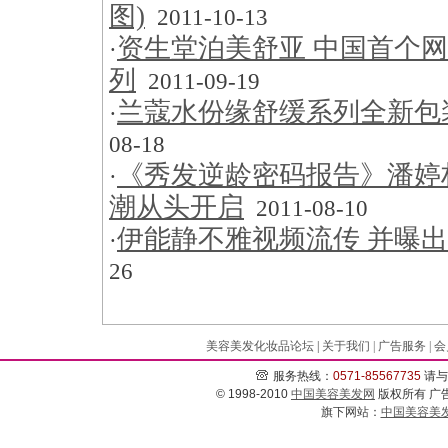
图)
2011-10-13
资生堂泊美舒亚 中国首个
·
列
2011-09-19
兰蔻水份缘舒缓系列全新包装
·
08-18
《秀发逆龄密码报告》潘婷
·
潮从头开启
2011-08-10
伊能静不雅视频流传 并曝
·
26
美容美发化妆品论坛
|
关于我们
|
广告服务
|
会
服务热线：
0571-
85567735
请与
© 1998-2010
中国美容美发网
版权所有 广告经
旗下网站：
中国美容美