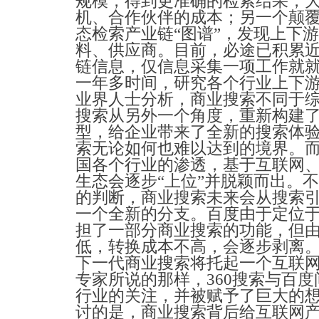
规模，得到更准确的检索结果，
机、合作伙伴的成本；另一个颠
态检索产业链“图谱”，发现上下
料、供应商。目前，必途已积累近
链信息，仅信息采集一项工作就就
一年多时间，研究各个行业上下
业界人士分析，商业搜索不同于
搜索从另外一个角度，重新构建了
型，给企业带来了全新的搜索体
索无论如何也难以达到的境界。
国各个行业的渗透，基于互联网
生态会逐步“上位”并脱颖而出。
的判断，商业搜索未来会从搜索
一个全新的分支。百度由于定位
担了一部分商业搜索的功能，但
低，转换成本不高，会逐步剥离
下一代商业搜索将托起一个互联
专家所说的那样，360搜索与百
行业的关注，并被赋予了巨大的
讨的是，商业搜索背后给互联网