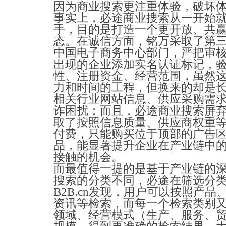
因为商业搜索更注重体验，破坏
事实上，必途商业搜索从一开始
手，目的是打造一个更开放、共
态。在诚信方面，铭万采取了第
中国电子商务中心部门，严把审
出现的企业添加实名认证标记，
性、注册资金、经营范围，虽然
力和时间的工程，但换来的却是
相关行业网站信息、供应采购需
诈困扰；而且，必途商业搜索屏
取了按照信息质量、供应商权重
付费，只能购买位于顶部的广告区
品，能显著提升企业在产业链中
接触的机会。
而最值得一提的是基于产业链的
搜索的分类不同，必途在筛选分
B2B.cn发现，用户可以按照产
资讯等检索，而每一个检索类别
领域、经营模式（生产、服务、