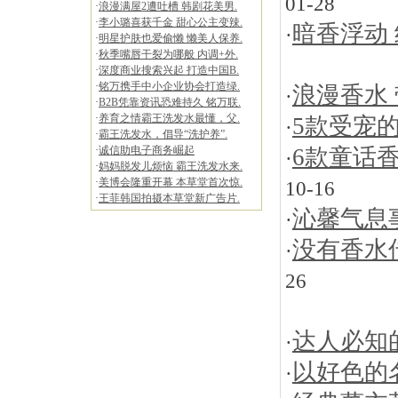
01-28
·
浪漫满屋2遭吐槽 韩剧花美男.
·
李小璐喜获千金 甜心公主变辣.
暗香浮动
·
·
明星护肤也爱偷懒 懒美人保养.
·
秋季嘴唇干裂为哪般 内调+外.
·
深度商业搜索兴起 打造中国B.
·
铭万携手中小企业协会打造绿.
浪漫香水
·
·
B2B凭靠资讯恐难持久 铭万联.
·
养育之情霸王洗发水最懂，父.
5款受宠
·
·
霸王洗发水，倡导“洗护养”.
·
诚信助电子商务崛起
6款童话香
·
·
妈妈脱发儿烦恼 霸王洗发水来.
·
美博会隆重开幕 本草堂首次惊.
10-16
·
王菲韩国拍摄本草堂新广告片.
沁馨气息
·
没有香水
·
26
达人必知
·
以好色的
·