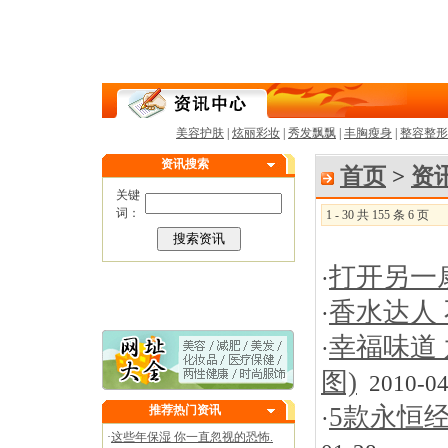
美容护肤
|
炫丽彩妆
|
秀发飘飘
|
丰胸瘦身
|
整容整形
资讯搜索
首页
>
资
关键
词：
1 - 30 共 155 条 6 页
打开另一
·
香水达人
·
幸福味道
·
图)
2010-04
5款永恒
推荐热门资讯
·
·
这些年保湿 你一直忽视的恐怖.