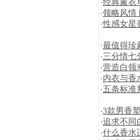
经典薰衣
·
领略风情
·
性感女星香
·
最值得珍
·
三分情七
·
营造白领
·
内衣与香
·
五条标准
·
3款男香
·
追求不同
·
什么香水
·