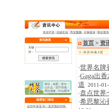
美容护肤
|
炫丽彩妆
|
秀发飘飘
|
丰胸瘦身
|
整容整形
资讯搜索
首页
>
资
关键
词：
1 - 30 共 94 条 4 页
世界名牌香
·
Gaga
·
道
2011-01-
盘点世界
·
希思黎沁
推荐热门资讯
·
·
这些年保湿 你一直忽视的恐怖.