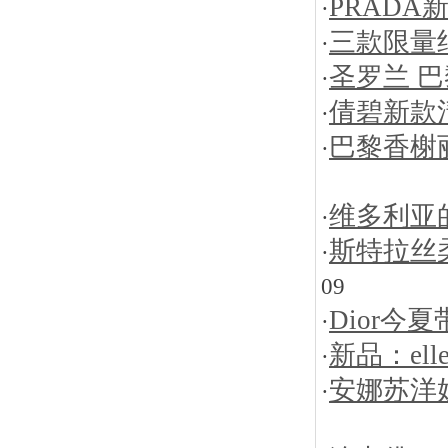
PRADA
·
三款限量
·
圣罗兰 巴
·
倩碧新款
·
巴黎香榭
·
维多利亚
·
斯特拉丝
·
09
Dior今
·
新品：el
·
安娜苏洋
·