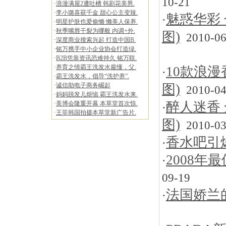
10-21
·
浪漫满屋2遭吐槽 韩剧花美男.
·
李小璐喜获千金 甜心公主变辣.
魅惑华彩
·
·
明星护肤也爱偷懒 懒美人保养.
·
秋季嘴唇干裂为哪般 内调+外.
图)
2010-06
·
深度商业搜索兴起 打造中国B.
·
铭万携手中小企业协会打造绿.
·
B2B凭靠资讯恐难持久 铭万联.
·
养育之情霸王洗发水最懂，父.
10款浪漫
·
·
霸王洗发水，倡导“洗护养”.
·
诚信助电子商务崛起
图)
2010-04
·
妈妈脱发儿烦恼 霸王洗发水来.
醉人迷香
·
美博会隆重开幕 本草堂首次惊.
·
·
王菲韩国拍摄本草堂新广告片.
图)
2010-03
香水吧引
·
2008年
·
09-19
法国娇兰
·