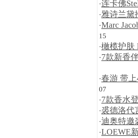
连卡佛St
·
雅诗兰黛
·
Marc J
·
15
橄榄护肤 
·
7款新香
·
春游 带
·
07
7款香水
·
裘德洛代言
·
迪奥特邀
·
LOEWE
·