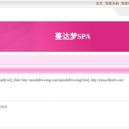
首页
|
我要采购
|
我要
蔓达梦SPA
gejafl[/url], [link=http://amxdidbvwimg.com/]amxdidbvwimg[/link], http://ytnsacdlpxhl.com/
 JJWY