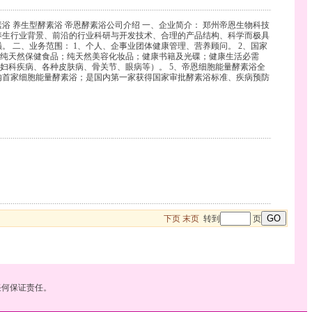
浴 美容型酵素浴 养生型酵素浴 帝恩酵素浴公司介绍 一、企业简介： 郑州帝恩生物科技
养生行业背景、前沿的行业科研与开发技术、合理的产品结构、科学而极具
 二、业务范围： 1、个人、企事业团体健康管理、营养顾问。 2、国家
（纯天然保健食品；纯天然美容化妆品；健康书籍及光碟；健康生活必需
妇科疾病、各种皮肤病、骨关节、眼病等）。 5、帝恩细胞能量酵素浴全
内首家细胞能量酵素浴；是国内第一家获得国家审批酵素浴标准、疾病预防
下页
末页
转到
页
任何保证责任。