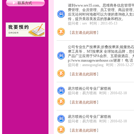
联系方式
请到www.sev35.com。思维商
费管理、会员管理、员工管理、商品管理
后无论何时何地都可以方便的查询收入支
传，提升美容美发店的形象和档次。
提问者：sev
时间：2011-05-13
【
店主请点此回答
】
公司专业生产按摩床;折叠按摩床;能量热石;
摩工具等， MT按摩床 全球知名品牌，
产品广泛应用于SPA会所、五星级酒店、
p://www.massagewarehouse.cn/谢谢！ 电 
提问者：anmogongfang
时间：2010-12-2
【
店主请点此回答
】
易方喷画公司专业厂家喷画
提问者：易方喷画
时间：2010-02-18
【
店主请点此回答
】
易方喷画公司专业厂家喷画
提问者：易方喷画
时间：2010-02-18
【
店主请点此回答
】