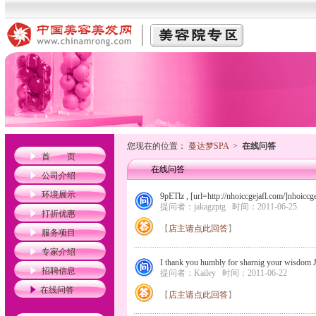
您现在的位置：
蔓达梦SPA
>
在线问答
首 页
在线问答
公司介绍
环境展示
9pETlz , [url=http://nhoiccgejafl.com/]nhoicc
提问者：jakagzptg
时间：2011-06-25
打折优惠
【
店主请点此回答
】
服务项目
专家介绍
I thank you humbly for sharnig your wisdom
招聘信息
提问者：Kailey
时间：2011-06-22
在线问答
【
店主请点此回答
】