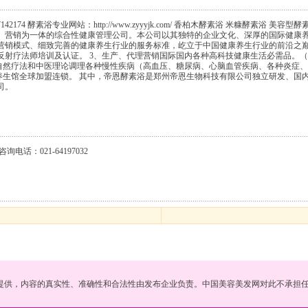
2174 酵素浴专业网站：http://www.zyyyjk.com/ 香柏木酵素浴 米糠酵素
、营销为一体的综合性健康管理公司。本公司以其独特的企业文化、深厚的国际健康
销模式、细致完善的健康养生行业的服务标准，屹立于中国健康养生行业的前沿之巅。
反射疗法师培训及认证。 3、生产、代理营销国际国内各种高科技健康生活必需品。
用自然疗法和中医理论调理各种慢性疾病（高血压、糖尿病、心脑血管疾病、各种炎症、
体养生馆全球加盟连锁。 其中，帝恩酵素浴是郑州帝恩生物科技有限公司独立研发、国
司。
话：021-64197032
提供，内容的真实性、准确性和合法性由发布企业负责。中国美容美发网对此不承担