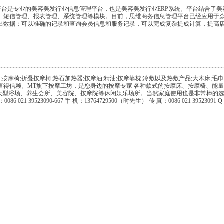
务信息管理平台是专业的美容美发行业信息管理平台，也是美容美发行业ERP系统。平台结
、短信管理、报表管理、系统管理等模块。目前，思维商务信息管理平台已经应用于
出数据；可以准确的记录和查询会员信息和服务记录，可以完成复杂提成计算，提高
按摩椅;折叠按摩椅;热石加热器;按摩油;精油;按摩靠枕;冷敷以及热敷产品;大木床;毛巾
您值得信赖。MT旗下按摩工坊，是您身边的按摩专家 各种款式的按摩床、按摩椅、能量
大型浴场、养生会所、美容院、按摩院等休闲娱乐场所。当然家庭使用也是非常棒的选择
话：0086 021 39523090-667 手 机：13764729500（时先生） 传 真：0086 021 39523091 Q Q:
7