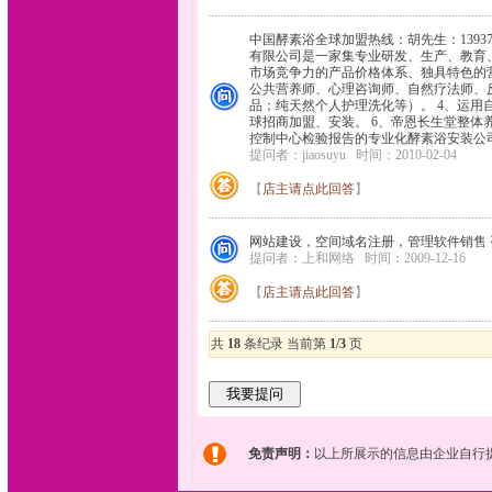
中国酵素浴全球加盟热线：胡先生：1393714
有限公司是一家集专业研发、生产、教育
市场竞争力的产品价格体系、独具特色的营
公共营养师、心理咨询师、自然疗法师、
品；纯天然个人护理洗化等）。 4、运
球招商加盟、安装。 6、帝恩长生堂整
控制中心检验报告的专业化酵素浴安装公
提问者：jiaosuyu
时间：2010-02-04
【
店主请点此回答
】
网站建设，空间域名注册，管理软件销售 咨询电
提问者：上和网络
时间：2009-12-16
【
店主请点此回答
】
共
18
条纪录 当前第
1/3
页
免责声明：
以上所展示的信息由企业自行