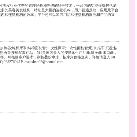
合了美容美发行业优秀的管理经验和先进的软件技术，平台内的功能模块包括消
众多的美容美发机构，特别是大量的连锁机构，用户普遍反映，应用此平台
店内和连锁机构的效率；平台还可以加强门店和连锁机构服务和产品的宣
加热器;纯棉床罩;纯棉面枕套;一次性床罩;一次性面枕套;毛巾;推车;托盘;按
热石等按摩配套产品，MT是国内最大的按摩床生产厂商,供应商 出口商，
。可根据客户要求订制折叠按摩床，按摩床价格查询。详情请登入 htt
928276045 E-mail:
shxn02@hotmail.com